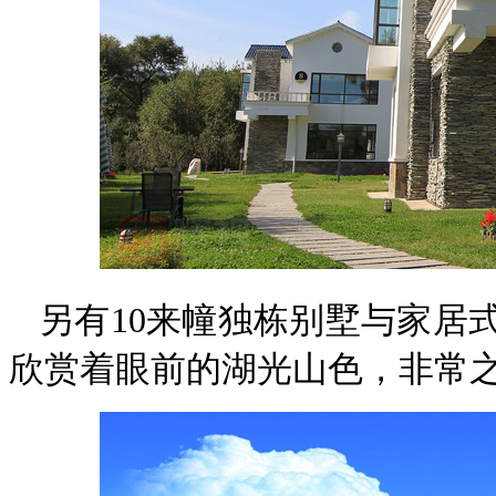
另有
10来幢独栋别墅与家居
欣赏着眼前的湖光山色，非常