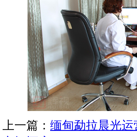
上一篇：
缅甸勐拉晨光运