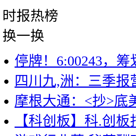
时报
热榜
换一换
停牌！6:00243，
四川九,洲：三季报
摩根大通：<抄>底
【科创板】科.创板