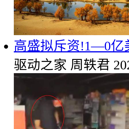
高盛拟斥资!1—0
驱动之家
周轶君
20