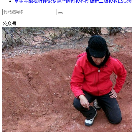
基金
金融
视听
评论
专题
产经
创投
科创板
新三板
投教
ESG
滚
公众号