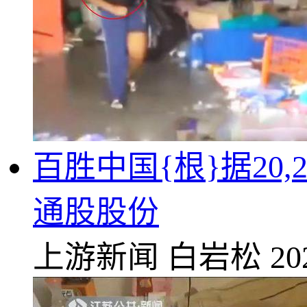
百胜中国{根}据2
通股股份
上游新闻
白岩松
20