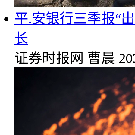
平.安银行三季报“
长
证券时报网
曹晨
20