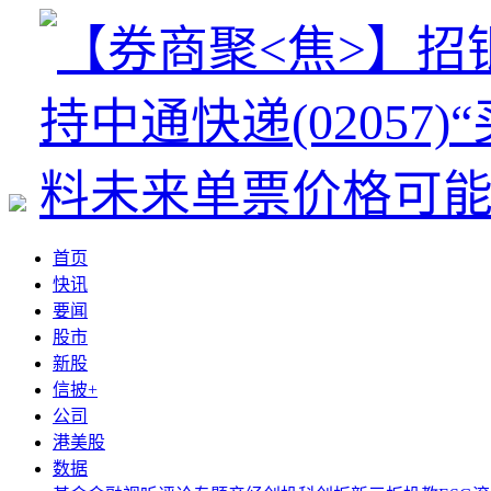
首页
快讯
要闻
股市
新股
信披+
公司
港美股
数据