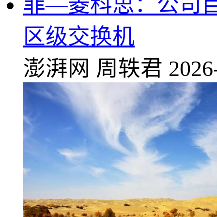
菲—菱科思：公司
区级交换机
澎湃网
周轶君
2026